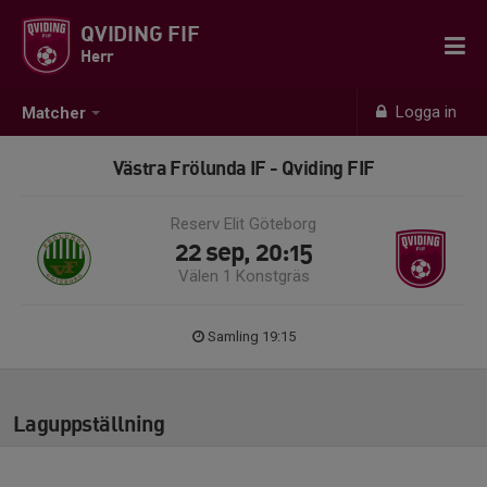
QVIDING FIF
Herr
Logga in
Matcher
Västra Frölunda IF - Qviding FIF
Reserv Elit Göteborg
22 sep, 20:15
Välen 1 Konstgräs
Samling 19:15
Laguppställning