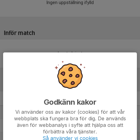
Ingen uppställning ifylld
Inför match
Inget skrivet
Tabell
Godkänn kakor
Reserv Elit Göteborg
M
+/-
P
Vi använder oss av kakor (cookies) för att vår
1. Västra Frölunda IF
4
9
12
webbplats ska fungera bra för dig. De används
även för webbanalys i syfte att hjälpa oss att
2. IK Kongahälla
4
-4
4
förbättra våra tjänster.
Så använder vi cookies
3. Jonsereds IF
4
-12
0