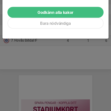
4. Näsets SK
4
-13
3
Godkänn alla kakor
5. Qviding FIF
4
11
7
Bara nödvändiga
6. Västkurd BK
4
8
9
7. Hovås Billdal IF
4
1
6