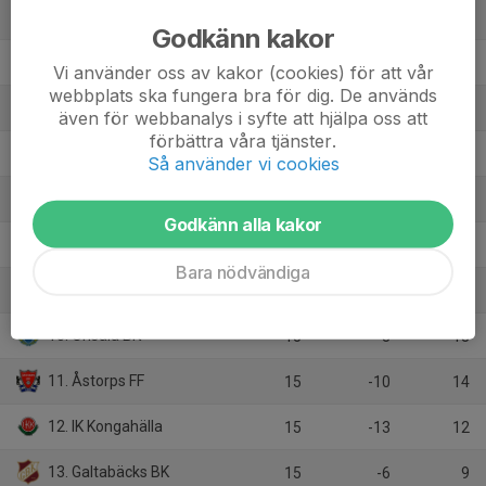
3. Västra Frölunda IF
15
12
26
Godkänn kakor
4. Dalstorps IF
15
10
26
Vi använder oss av kakor (cookies) för att vår
webbplats ska fungera bra för dig. De används
5. Hestrafors IF
15
5
26
även för webbanalys i syfte att hjälpa oss att
förbättra våra tjänster.
6. IF Böljan Falkenberg
15
2
23
Så använder vi cookies
7. Lindome GIF
15
3
22
Godkänn alla kakor
8. Qviding FIF
15
2
21
Bara nödvändiga
9. Torslanda IK
15
-1
19
10. Onsala BK
15
-3
18
11. Åstorps FF
15
-10
14
12. IK Kongahälla
15
-13
12
13. Galtabäcks BK
15
-6
9