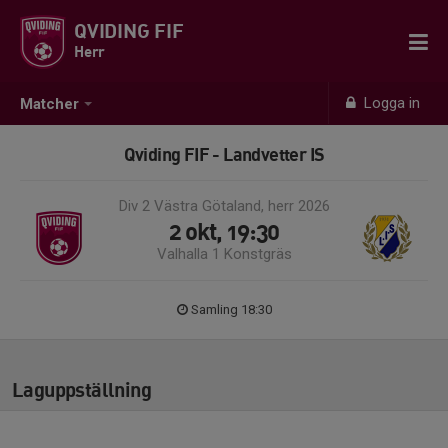
QVIDING FIF
Herr
Logga in
Matcher
Qviding FIF - Landvetter IS
Div 2 Västra Götaland, herr 2026
2 okt, 19:30
Valhalla 1 Konstgräs
Samling 18:30
Laguppställning