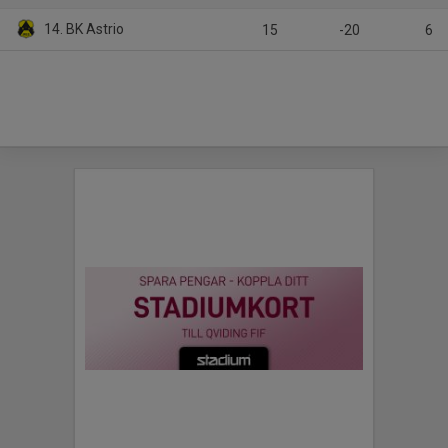
14. BK Astrio
15
-20
6