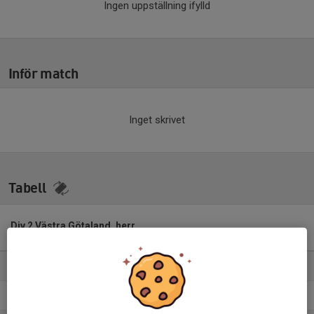
Ingen uppställning ifylld
Inför match
Inget skrivet
Tabell
Div 2 Västra Götaland, herr
2026
M
+/-
P
1. Landvetter IS
15
18
37
2. Jonsereds IF
15
1
27