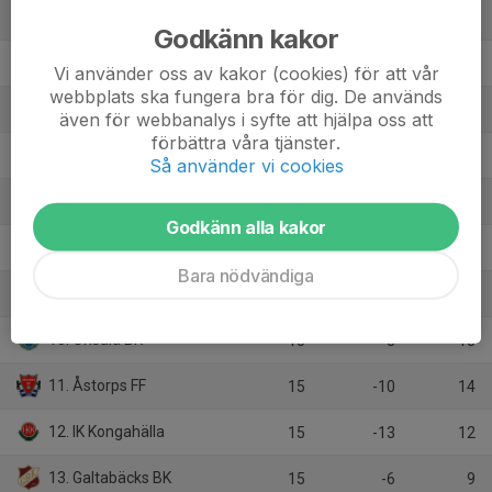
3. Västra Frölunda IF
15
12
26
Godkänn kakor
4. Dalstorps IF
15
10
26
Vi använder oss av kakor (cookies) för att vår
webbplats ska fungera bra för dig. De används
5. Hestrafors IF
15
5
26
även för webbanalys i syfte att hjälpa oss att
förbättra våra tjänster.
6. IF Böljan Falkenberg
15
2
23
Så använder vi cookies
7. Lindome GIF
15
3
22
Godkänn alla kakor
8. Qviding FIF
15
2
21
Bara nödvändiga
9. Torslanda IK
15
-1
19
10. Onsala BK
15
-3
18
11. Åstorps FF
15
-10
14
12. IK Kongahälla
15
-13
12
13. Galtabäcks BK
15
-6
9