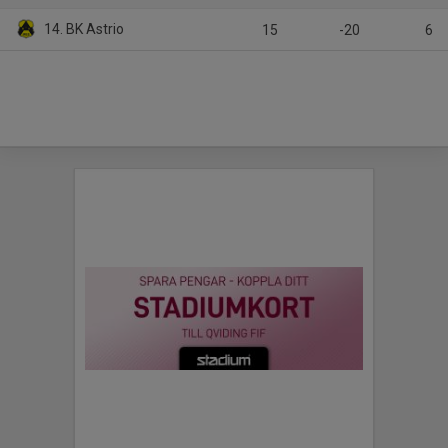
14. BK Astrio
15
-20
6