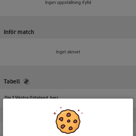
Ingen uppställning ifylld
Inför match
Inget skrivet
Tabell
Div 2 Västra Götaland, herr
2026
M
+/-
P
1. Landvetter IS
15
18
37
2. Jonsereds IF
15
1
27