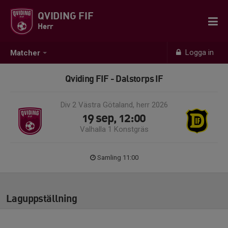
QVIDING FIF
Herr
Logga in
Matcher
Qviding FIF - Dalstorps IF
Div 2 Västra Götaland, herr 2026
19 sep, 12:00
Valhalla 1 Konstgräs
Samling 11:00
Laguppställning