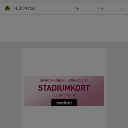
14. BK Astrio
16
-26
6