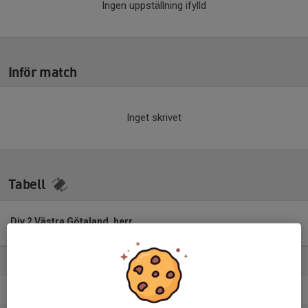
Ingen uppställning ifylld
Inför match
Inget skrivet
Tabell
Div 2 Västra Götaland, herr
2026
M
+/-
P
1. Landvetter IS
16
18
38
2. Dalstorps IF
16
13
29