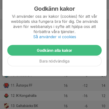
3. Jonsereds IF
16
1
28
Godkänn kakor
4. Västra Frölunda IF
16
12
27
Vi använder oss av kakor (cookies) för att vår
webbplats ska fungera bra för dig. De används
5. Hestrafors IF
16
5
27
även för webbanalys i syfte att hjälpa oss att
förbättra våra tjänster.
6. Lindome GIF
16
5
25
Så använder vi cookies
7. IF Böljan Falkenberg
16
-1
23
Godkänn alla kakor
8. Torslanda IK
16
5
22
Bara nödvändiga
9. Qviding FIF
16
2
22
10. Onsala BK
16
0
21
11. Åstorps FF
16
-12
14
12. IK Kongahälla
16
-16
12
13. Galtabäcks BK
16
-6
10