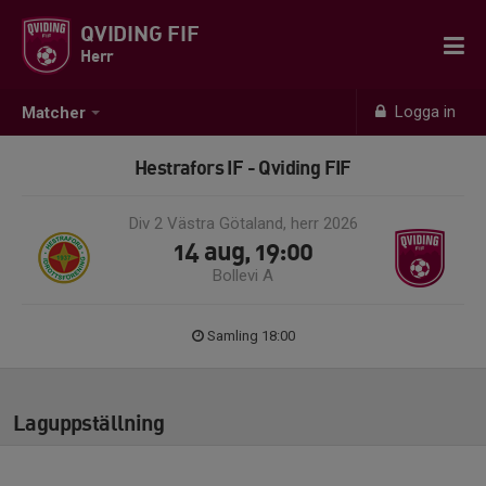
QVIDING FIF
Herr
Logga in
Matcher
Hestrafors IF - Qviding FIF
Div 2 Västra Götaland, herr 2026
14 aug, 19:00
Bollevi A
Samling 18:00
Laguppställning