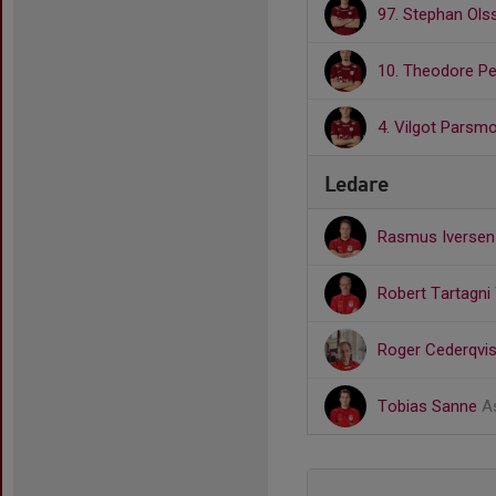
97. Stephan Ols
10. Theodore P
4. Vilgot Parsm
Ledare
Rasmus Iverse
Robert Tartagni
Roger Cederqvi
Tobias Sanne
A