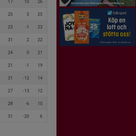
17
10
26
25
5
25
23
-1
23
31
2
22
24
0
21
21
-1
19
31
-12
14
27
-13
12
28
-6
10
31
-20
6