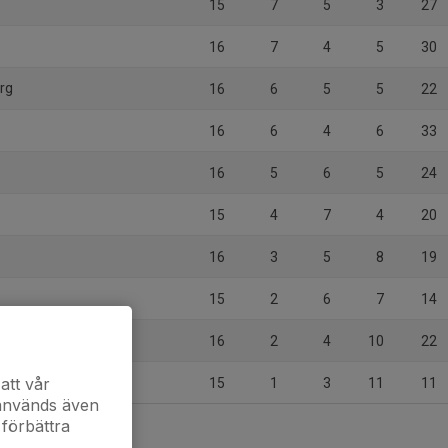
15
7
5
3
27
16
7
4
5
30
erg
16
6
5
5
22
16
6
4
6
33
16
5
6
5
24
15
4
7
4
20
16
3
5
8
19
15
2
6
7
14
16
2
4
10
22
att vår
15
1
3
11
11
 används även
 förbättra