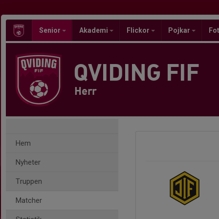
Senior
Akademi
Flickor
Pojkar
Fot
QVIDING FIF
Herr
Hem
Nyheter
Truppen
Matcher