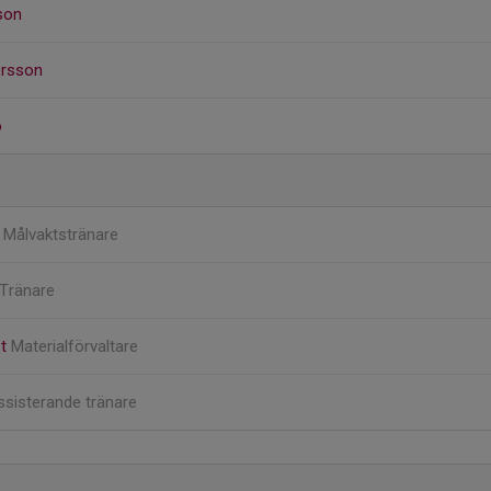
son
ersson
o
n
Målvaktstränare
Tränare
st
Materialförvaltare
ssisterande tränare