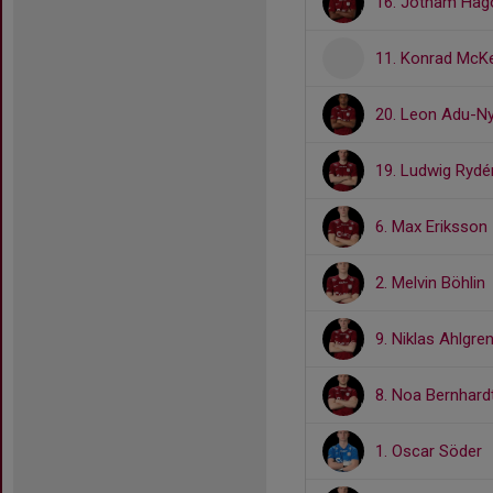
16. Jotham Hag
11. Konrad Mc
20. Leon Adu-N
19. Ludwig Rydé
6. Max Eriksson
2. Melvin Böhlin
9. Niklas Ahlgre
8. Noa Bernhard
1. Oscar Söder