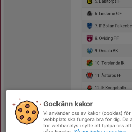
5. Dalstorps IF
6. Lindome GIF
7. IF Böljan Falkenb
8. Qviding FIF
9. Onsala BK
10. Torslanda IK
11. Åstorps FF
12. IK Kongahälla
13. Galtabäcks BK
Godkänn kakor
14. BK Astrio
Vi använder oss av kakor (cookies) för 
webbplats ska fungera bra för dig. De
för webbanalys i syfte att hjälpa oss att
våra tjänster.
Så använder vi cookies