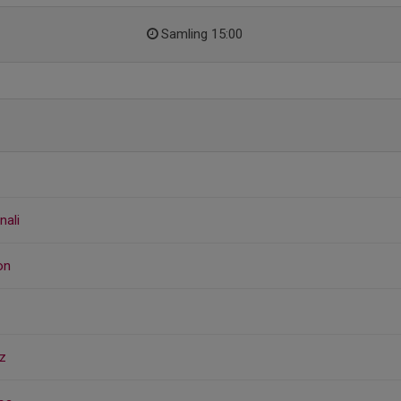
Samling 15:00
nali
on
nz