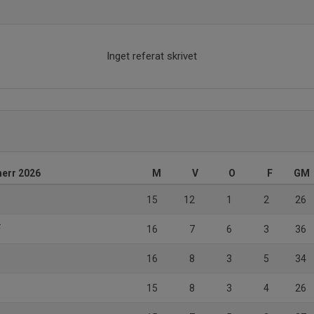
Inget referat skrivet
herr 2026
M
V
O
F
GM
15
12
1
2
26
F
16
7
6
3
36
16
8
3
5
34
15
8
3
4
26