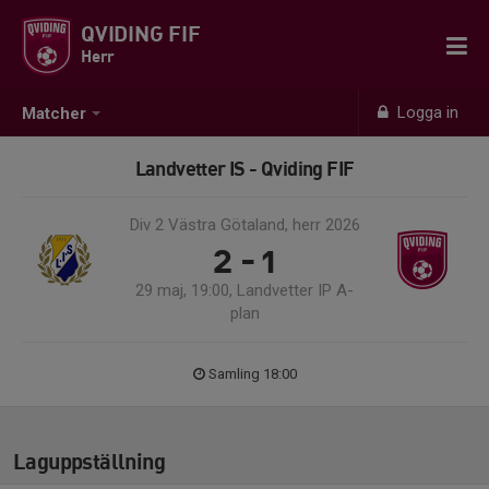
QVIDING FIF
Herr
Logga in
Matcher
Landvetter IS - Qviding FIF
Div 2 Västra Götaland, herr 2026
2 - 1
29 maj, 19:00, Landvetter IP A-
plan
Samling 18:00
Laguppställning