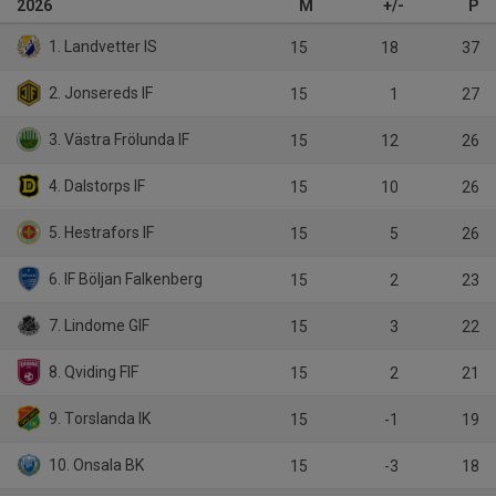
2026
M
+/-
P
1. Landvetter IS
15
18
37
2. Jonsereds IF
15
1
27
3. Västra Frölunda IF
15
12
26
4. Dalstorps IF
15
10
26
5. Hestrafors IF
15
5
26
6. IF Böljan Falkenberg
15
2
23
7. Lindome GIF
15
3
22
8. Qviding FIF
15
2
21
9. Torslanda IK
15
-1
19
10. Onsala BK
15
-3
18