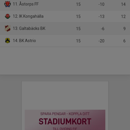
11. Åstorps FF
15
-10
14
12. IK Kongahälla
15
-13
12
13. Galtabäcks BK
15
-6
9
14. BK Astrio
15
-20
6