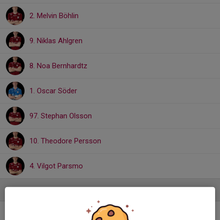
2. Melvin Böhlin
9. Niklas Ahlgren
8. Noa Bernhardtz
1. Oscar Söder
97. Stephan Olsson
10. Theodore Persson
4. Vilgot Parsmo
Ledare
Rasmus Iversen
Målvaktstränare