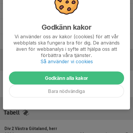
Robert Tartagni
Tränare
Godkänn kakor
Roger Cederqvist
Materialförvaltare
Vi använder oss av kakor (cookies) för att vår
Tobias Sanne
Assisterande tränare
webbplats ska fungera bra för dig. De används
även för webbanalys i syfte att hjälpa oss att
förbättra våra tjänster.
Så använder vi cookies
Referat
Godkänn alla kakor
Inget referat skrivet
Bara nödvändiga
Tabell
Div 2 Västra Götaland, herr