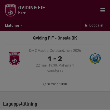
QVIDING FIF
Herr
Logga in
Matcher
Qviding FIF - Onsala BK
Div 2 Västra Götaland, herr 2026
1 - 2
22 maj, 19:30, Valhalla 1
Konstgräs
Samling 18:30
Laguppställning