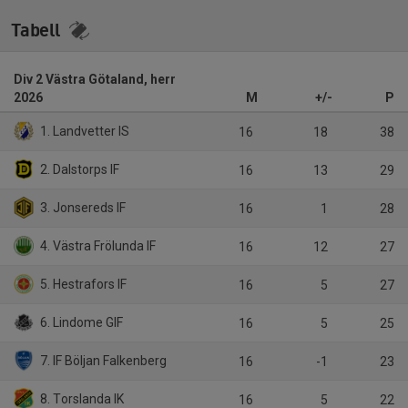
Tabell
Div 2 Västra Götaland, herr
2026
M
+/-
P
1. Landvetter IS
16
18
38
2. Dalstorps IF
16
13
29
3. Jonsereds IF
16
1
28
4. Västra Frölunda IF
16
12
27
5. Hestrafors IF
16
5
27
6. Lindome GIF
16
5
25
7. IF Böljan Falkenberg
16
-1
23
8. Torslanda IK
16
5
22