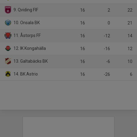
9. Qviding FIF
16
2
22
10. Onsala BK
16
0
21
11. Åstorps FF
16
-12
14
12. IK Kongahälla
16
-16
12
13. Galtabäcks BK
16
-6
10
14. BK Astrio
16
-26
6