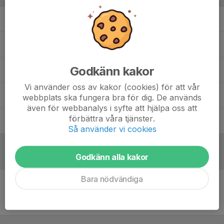
Jannik Brijani Winter
Sportansvarig
Rasmus Iversen
Målvaktstränare
Godkänn kakor
Robert Tartagni
Tränare
Vi använder oss av kakor (cookies) för att vår
Roger Cederqvist
Materialförvaltare
webbplats ska fungera bra för dig. De används
även för webbanalys i syfte att hjälpa oss att
förbättra våra tjänster.
Tobias Sanne
Assisterande tränare
Så använder vi cookies
Godkänn alla kakor
Referat
Bara nödvändiga
Inget referat skrivet