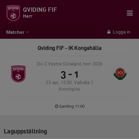
QVIDING FIF
Herr
Logga in
Matcher
Qviding FIF - IK Kongahälla
Div 2 Västra Götaland, herr 2026
3 - 1
25 apr, 12:00, Valhalla 1
Konstgräs
Samling 11:00
Laguppställning