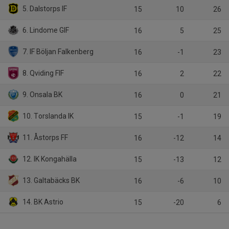
5. Dalstorps IF
15
10
26
6. Lindome GIF
16
5
25
7. IF Böljan Falkenberg
16
-1
23
8. Qviding FIF
16
2
22
9. Onsala BK
16
0
21
10. Torslanda IK
15
-1
19
11. Åstorps FF
16
-12
14
12. IK Kongahälla
15
-13
12
13. Galtabäcks BK
16
-6
10
14. BK Astrio
15
-20
6