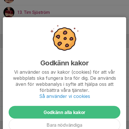
13. Tim Sjöström
4. Vilgot Parsmo
Ledare
Jannik Brijani Winter
Sportansvarig
Godkänn kakor
Rasmus Iversen
Målvaktstränare
Vi använder oss av kakor (cookies) för att vår
webbplats ska fungera bra för dig. De används
även för webbanalys i syfte att hjälpa oss att
Robert Tartagni
Tränare
förbättra våra tjänster.
Så använder vi cookies
Roger Cederqvist
Materialförvaltare
Godkänn alla kakor
Tobias Sanne
Assisterande tränare
Bara nödvändiga