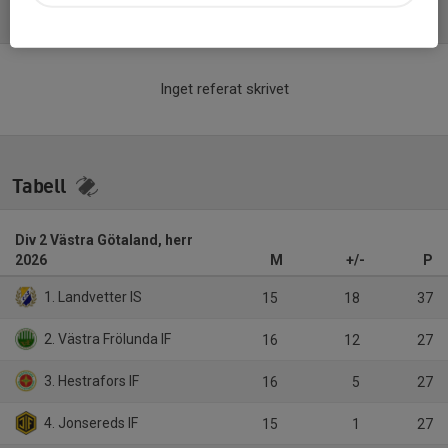
Referat
Inget referat skrivet
Tabell
Div 2 Västra Götaland, herr
2026
M
+/-
P
1. Landvetter IS
15
18
37
2. Västra Frölunda IF
16
12
27
3. Hestrafors IF
16
5
27
4. Jonsereds IF
15
1
27