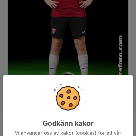
Godkänn kakor
Position
Forward
Vi använder oss av kakor (cookies) för att vår
Ålder
15 år