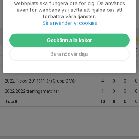
webbplats ska fungera bra för dig. De används
även för webbanalys i syfte att hjälpa oss att
förbättra våra tjänster.
Så använder vi cookies
ALLA SERIER
2022
Godkänn alla kakor
2022 Flickor 2011(11 år) Grupp B Höst
3
0
0
0
Bara nödvändiga
2022 Flickor 2011(11 år) Grupp B Höst
2
0
0
0
2022 Flickor 2011(11 år) Grupp G Vår
3
0
0
0
2022 Flickor 2011(11 år) Grupp G Vår
4
0
0
0
2022 2022 träningsmatcher
1
0
0
0
Totalt
13
0
0
0