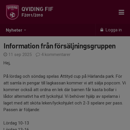
QVIDING FIF
F2011/2010
Logga in
Nyheter
Information från försäljningsgruppen
11 sep 2025
4 kommentarer
Hej,
På lördag och söndag spelas Attityd cup på Härlanda park. För
att samla in pengar till lagkassan kommer vi att sälja popcorn. Vi
kommer också att ordna en lek där barnen får kasta bollar i
lådor alternativt ha ett lyckohjul. Vi behöver hjälp av spelarna i
laget med att sköta leken/lyckohjulet och 2-3 spelare per pass.
Passen är följande:
Lördag 10-13
Lördag 13-16