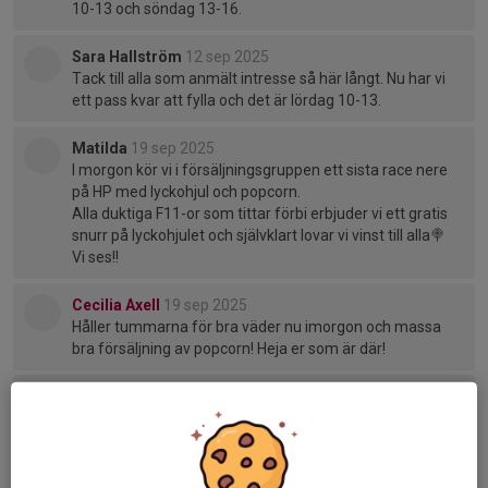
10-13 och söndag 13-16.
Sara Hallström
12 sep 2025
Tack till alla som anmält intresse så här långt. Nu har vi
ett pass kvar att fylla och det är lördag 10-13.
Matilda
19 sep 2025
I morgon kör vi i försäljningsgruppen ett sista race nere
på HP med lyckohjul och popcorn.
Alla duktiga F11-or som tittar förbi erbjuder vi ett gratis
snurr på lyckohjulet och självklart lovar vi vinst till alla🍭
Vi ses!!
Cecilia Axell
19 sep 2025
Håller tummarna för bra väder nu imorgon och massa
bra försäljning av popcorn! Heja er som är där!
Tidigare nyheter