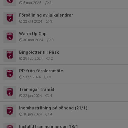
5 mar 2025
3
Försäljning av julkalendrar
22 okt 2024
3
Warm Up Cup
30 mar 2024
0
Bingolotter till Påsk
29 feb 2024
2
PP från föräldramöte
9 feb 2024
0
Träningar framåt
22 jan 2024
4
Inomhusträning på söndag (21/1)
18 jan 2024
4
Inställd träning imorgon 18/1