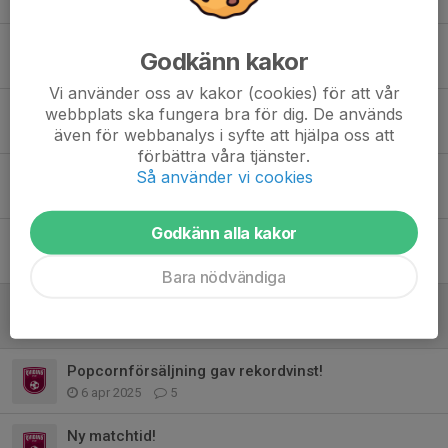
Bemanning Qviding-caféet kommande lördag & söndag, SCHEMA
Godkänn kakor
13 jan, 14:54
0
Vi använder oss av kakor (cookies) för att vår
Bemanna Qviding-caféet 17-18 Januari
webbplats ska fungera bra för dig. De används
8 jan, 16:47
0
även för webbanalys i syfte att hjälpa oss att
förbättra våra tjänster.
Avslutningsfest söndag 30 nov
Så använder vi cookies
29 nov 2025
0
Godkänn alla kakor
Försäljning av Bingolotter
3 nov 2025
5
Bara nödvändiga
Information från försäljningsgruppen
11 sep 2025
4
Popcornförsäljning gav rekordvinst!
6 apr 2025
5
Ny matchtid!