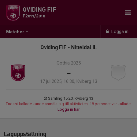
QVIDING FIF
F2011/2010
Logga in
Matcher
Qviding FIF - Nitteldal IL
Gothia 2025
-
17 jul 2025, 16:30, Kviberg 13
Samling 15:20, Kviberg 13
Endast kallade kunde anmäla sig till aktiviteten. 18 personer var kallade.
Logga in här
Laguppställning