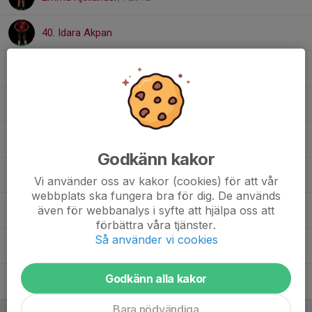
40. Idara Akpan
Ingrid Berggren
Ingrid Magner
, F2012
19. Meja Castellino
Godkänn kakor
36. Moa Ekberg Harre
Vi använder oss av kakor (cookies) för att vår
webbplats ska fungera bra för dig. De används
även för webbanalys i syfte att hjälpa oss att
Molly Nilzen
förbättra våra tjänster.
Så använder vi cookies
Märta Hedenstedt
, F2012
Godkänn alla kakor
33. Nova Westersund
Bara nödvändiga