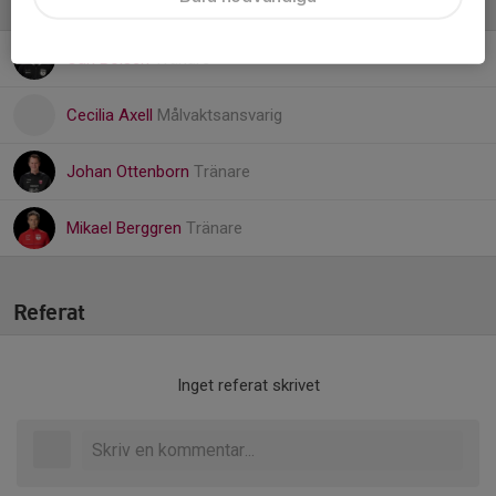
Ledare
Carl Boisen
Tränare
Cecilia Axell
Målvaktsansvarig
Johan Ottenborn
Tränare
Mikael Berggren
Tränare
Referat
Inget referat skrivet