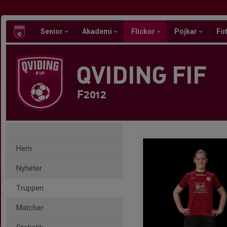
Senior
Akademi
Flickor
Pojkar
Fot
QVIDING FIF
F2012
Hem
Nyheter
Truppen
Matcher