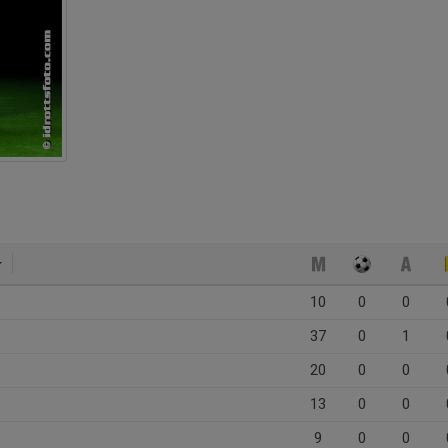
10
0
0
37
0
1
20
0
0
13
0
0
9
0
0