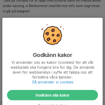
Tack på förhand för er hjälp med lotterna samt en massa annat
under säsong, vi återkommer med lite mer info som sagt innan
vi går på ledighet!
Hälsar ledarna
Dela nyhet
Kommentarer
Godkänn kakor
Vi använder oss av kakor (cookies) för att vår
webbplats ska fungera bra för dig. De används
även för webbanalys i syfte att hjälpa oss att
förbättra våra tjänster.
Tidigare nyheter
Så använder vi cookies
Säsong 2026
Godkänn alla kakor
27 dec 2025
0