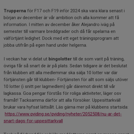
Trupperna
för F17 och F19 inför 2024 ska vara klara senast i
början av december är vår ambition och alla kommer att få
information. I mitten av december åker Alejandro iväg på
semester till varmare breddgrader och då får spelarna en
välförtjänt ledighet. Dock med ett eget träningsprogram att
jobba utifrån på egen hand under helgerna.
I veckan har vi delat ut
bingolotter
till de som varit på träning,
övriga får så snart de är på plats. Sedan tidigare är det beslutat
från klubben att alla medlemmar ska sälja 10 lotter var där
förtjänsten går till klubben- Förtjänsten för allt som säljs utöver
10 lotter (i snitt per lagmedlem) går däremot direkt till vår
lagkassa. Goa pengar förstås för roliga aktiviteter, läger osv
framåt! Tacksamma därför att alla försöker. Uppesittarkväll
brukar vara hyfsat lättsålt. Läs gärna mer på klubbens startsida:
https://www.qviding.se/qviding/nyheter/2052508/nu-ar-det-
snart-dags-for-uppesittarkvall