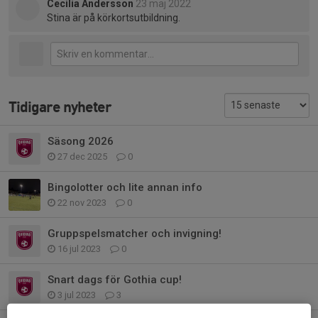
Cecilia Andersson
23 maj 2022
Stina är på körkortsutbildning.
Tidigare nyheter
Säsong 2026
27 dec 2025
0
Bingolotter och lite annan info
22 nov 2023
0
Gruppspelsmatcher och invigning!
16 jul 2023
0
Snart dags för Gothia cup!
3 jul 2023
3