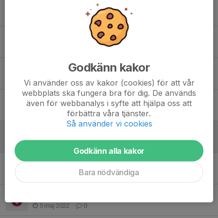
Gothia cup i sommar!
9 maj 2023
0
Tack alla för en fantastisk vecka!
23 jul 2022
1
Godkänn kakor
ESKILSCUPEN, VIKTIG INFO
11 jul 2022
0
Vi använder oss av kakor (cookies) för att vår
webbplats ska fungera bra för dig. De används
Gothia och Eskilscupen i sommar
även för webbanalys i syfte att hjälpa oss att
23 jun 2022
0
förbättra våra tjänster.
Så använder vi cookies
Utbildning ikväll 23/5 istället för träning!
23 maj 2022
1
Godkänn alla kakor
Inställd match 2022-05-21
Bara nödvändiga
20 maj 2022
0
Förra veckans föreläsning
5 maj 2022
0