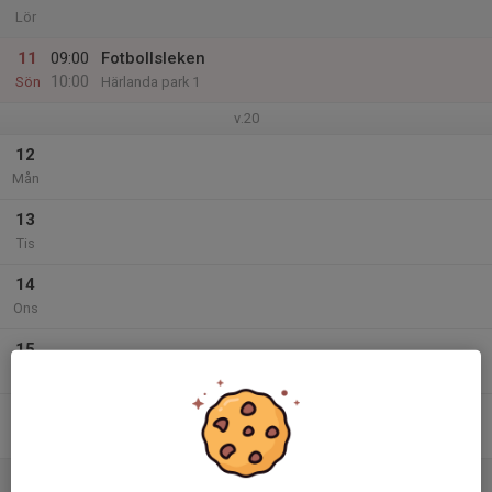
Lör
11
09:00
Fotbollsleken
10:00
Sön
Härlanda park 1
v.20
12
Mån
13
Tis
14
Ons
15
Tor
16
Fre
17