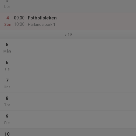
3
Lör
4
09:00
Fotbollsleken
10:00
Sön
Härlanda park 1
v.19
5
Mån
6
Tis
7
Ons
8
Tor
9
Fre
10