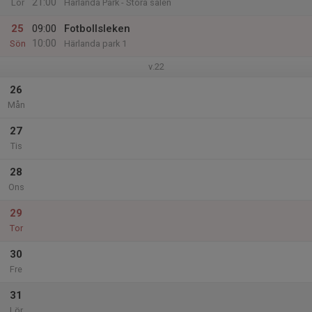
21:00
Lör
Härlanda Park - Stora salen
25
09:00
Fotbollsleken
10:00
Sön
Härlanda park 1
v.22
26
Mån
27
Tis
28
Ons
29
Tor
30
Fre
31
Lör