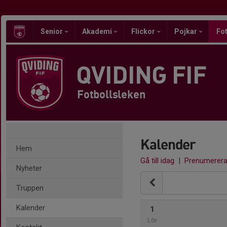
Senior
Akademi
Flickor
Pojkar
Fot
QVIDING FIF
Fotbollsleken
Kalender
Hem
Gå till idag
|
Prenumerer
Nyheter
Truppen
Kalender
1
Lör