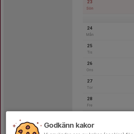
23
Sön
24
Mån
25
Tis
26
Ons
27
Tor
28
Fre
Godkänn kakor