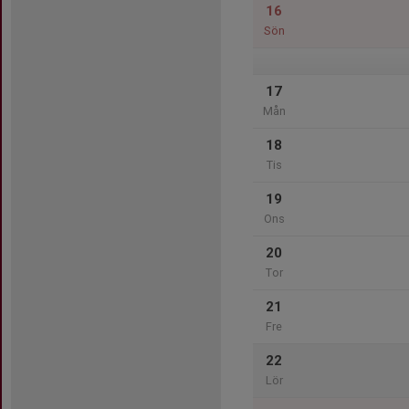
16
Sön
17
Mån
18
Tis
19
Ons
20
Tor
21
Fre
22
Lör