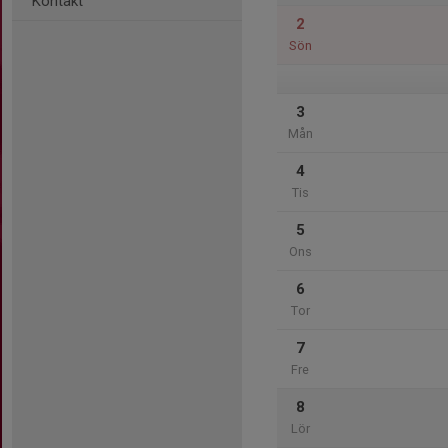
Kontakt
2
Sön
3
Mån
4
Tis
5
Ons
6
Tor
7
Fre
8
Lör