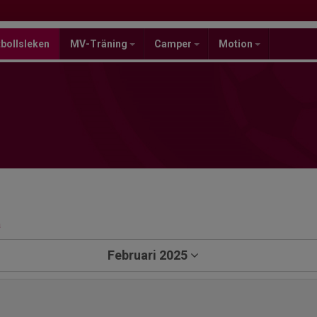
bollsleken
MV-Träning
Camper
Motion
a
Februari 2025