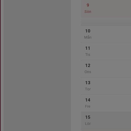
9
Sön
10
Mån
11
Tis
12
Ons
13
Tor
14
Fre
15
Lör