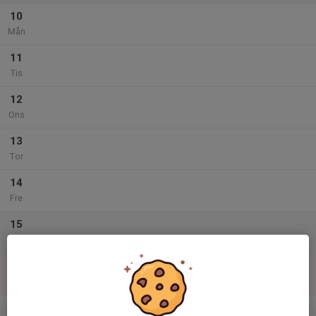
10
Mån
11
Tis
12
Ons
13
Tor
14
Fre
15
Lör
16
09:00
Träning
10:00
Sön
Härlanda Park
v.34