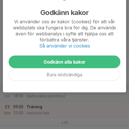
17
Godkänn kakor
Mån
Vi använder oss av kakor (cookies) för att vår
18
webbplats ska fungera bra för dig. De används
Tis
även för webbanalys i syfte att hjälpa oss att
19
förbättra våra tjänster.
Så använder vi cookies
Ons
20
Godkänn alla kakor
Tor
21
Bara nödvändiga
Fre
22
09:00
Sammandrag - Intresseanmälan
18:00
Lör
Hjälbovallen (utomhus)
23
09:00
Träning
10:00
Sön
Härlanda Park
v.35