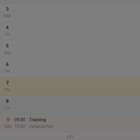
3
Mån
4
Tis
5
Ons
6
Tor
7
Fre
8
Lör
9
09:00
Träning
10:00
Sön
Härlanda Park
v.33