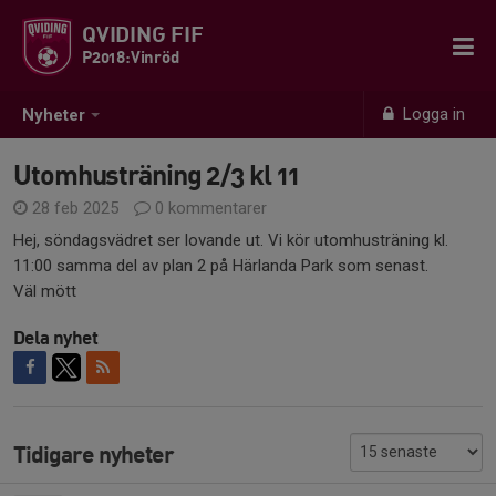
QVIDING FIF
P2018:Vinröd
Logga in
Nyheter
Utomhusträning 2/3 kl 11
28 feb 2025
0 kommentarer
Hej, söndagsvädret ser lovande ut. Vi kör utomhusträning kl.
11:00 samma del av plan 2 på Härlanda Park som senast.
Väl mött
Dela nyhet
Tidigare nyheter