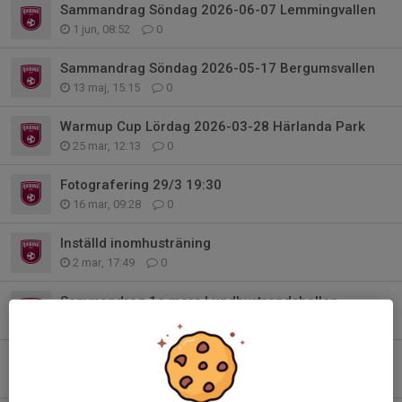
Sammandrag Söndag 2026-06-07 Lemmingvallen
1 jun, 08:52
0
Sammandrag Söndag 2026-05-17 Bergumsvallen
13 maj, 15:15
0
Warmup Cup Lördag 2026-03-28 Härlanda Park
25 mar, 12:13
0
Fotografering 29/3 19:30
16 mar, 09:28
0
Inställd inomhusträning
2 mar, 17:49
0
Sammandrag 1e mars Lundbystrandshallen
26 feb, 16:45
0
Sammandrag 15e februari Vallhamra Sportcenter
11 feb, 20:31
0