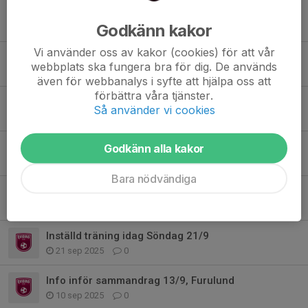
Sammandrag 11e januari, Lundbystranshallen
Godkänn kakor
9 jan, 21:29
0
Vi använder oss av kakor (cookies) för att vår
Träningstider 2026
webbplats ska fungera bra för dig. De används
18 dec 2025
0
även för webbanalys i syfte att hjälpa oss att
förbättra våra tjänster.
Sista träningen nu på söndag 14/12
Så använder vi cookies
10 dec 2025
0
Information från föreningen: Bingolotter till Uppesittarkvällen
Godkänn alla kakor
30 okt 2025
0
Bara nödvändiga
Ny träningstid på Härlanda nu på söndag (och framöver)
30 okt 2025
0
Inställd träning idag Söndag 21/9
21 sep 2025
0
Info inför sammandrag 13/9, Furulund
10 sep 2025
0