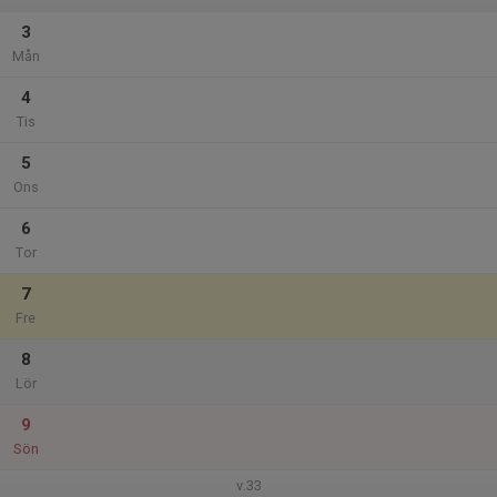
3
Mån
4
Tis
5
Ons
6
Tor
7
Fre
8
Lör
9
Sön
v.33