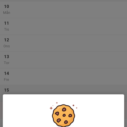
10
Mån
11
Tis
12
Ons
13
Tor
14
Fre
15
Lör
16
Sön
v.34