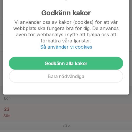
17
Godkänn kakor
Mån
Vi använder oss av kakor (cookies) för att vår
18
webbplats ska fungera bra för dig. De används
Tis
även för webbanalys i syfte att hjälpa oss att
19
förbättra våra tjänster.
Så använder vi cookies
Ons
20
Godkänn alla kakor
Tor
21
Bara nödvändiga
Fre
22
Lör
23
Sön
v.35