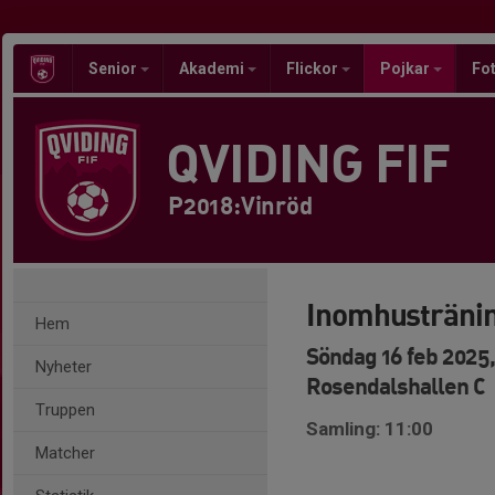
Senior
Akademi
Flickor
Pojkar
Fot
QVIDING FIF
P2018:Vinröd
Inomhusträni
Hem
Söndag 16 feb 2025,
Nyheter
Rosendalshallen C
Truppen
Samling: 11:00
Matcher