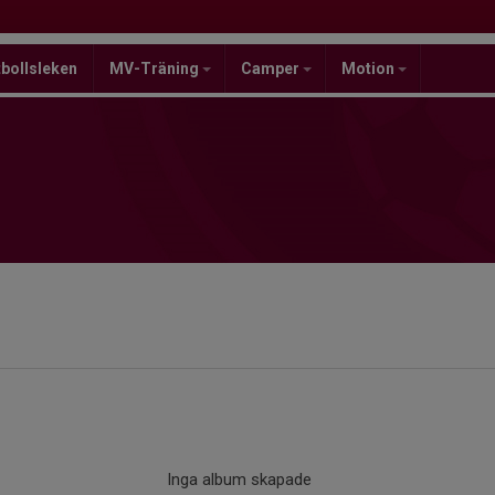
bollsleken
MV-Träning
Camper
Motion
Inga album skapade