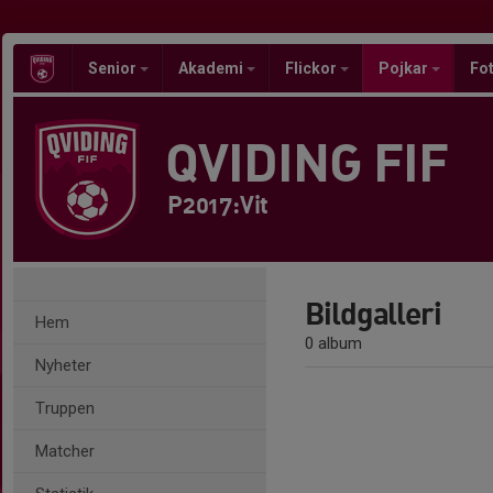
Senior
Akademi
Flickor
Pojkar
Fot
QVIDING FIF
P2017:Vit
Bildgalleri
Hem
0 album
Nyheter
Truppen
Matcher