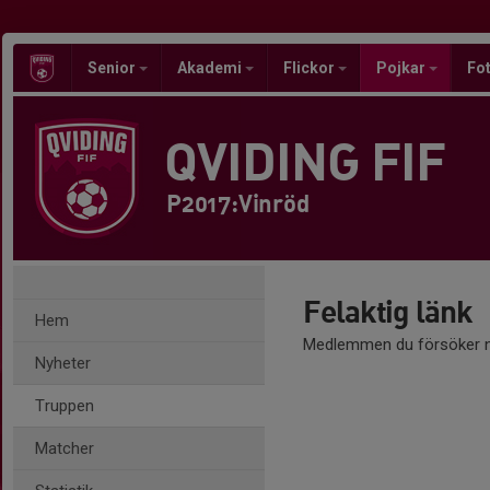
Senior
Akademi
Flickor
Pojkar
Fot
QVIDING FIF
P2017:Vinröd
Felaktig länk
Hem
Medlemmen du försöker nå
Nyheter
Truppen
Matcher