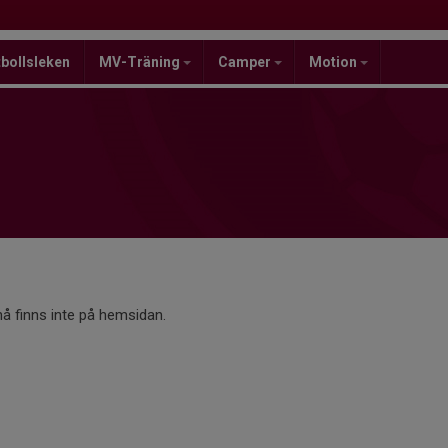
bollsleken
MV-Träning
Camper
Motion
 finns inte på hemsidan.