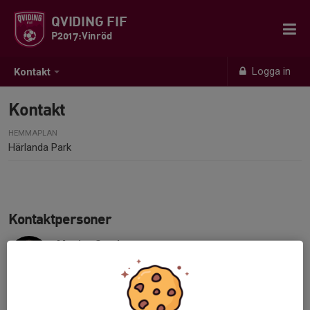
QVIDING FIF
P2017:Vinröd
Logga in
Kontakt
Kontakt
HEMMAPLAN
Härlanda Park
Kontaktpersoner
Mattias Sandsten
Ansvarig tränare
073-958 75 74
sandsten_mattias@hotmail.com