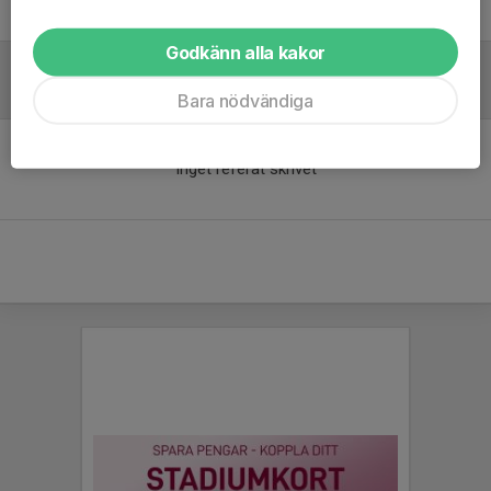
Mattias Sandsten
Ansvarig tränare
Godkänn alla kakor
Referat
Bara nödvändiga
Inget referat skrivet