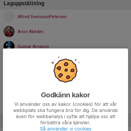
Laguppställning
Alfred SvenssonPetersen
Arion Abedini
Gunnar Arnason
Hugo Jakobsson
Isak Hoglin
Kevin Hansson
Godkänn kakor
Vi använder oss av kakor (cookies) för att vår
Vilgot Sandsten
webbplats ska fungera bra för dig. De används
även för webbanalys i syfte att hjälpa oss att
Ledare
förbättra våra tjänster.
Så använder vi cookies