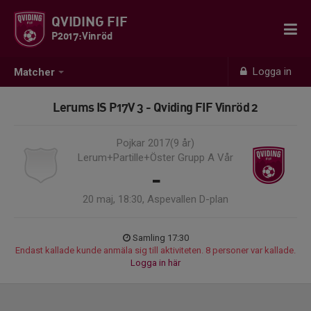
QVIDING FIF
P2017:Vinröd
Logga in
Matcher
Lerums IS P17V 3 - Qviding FIF Vinröd 2
Pojkar 2017(9 år)
Lerum+Partille+Öster Grupp A Vår
-
20 maj, 18:30, Aspevallen D-plan
Samling 17:30
Endast kallade kunde anmäla sig till aktiviteten. 8 personer var kallade.
Logga in här