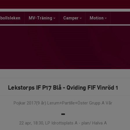
bollsleken
MV-Träning
Camper
Motion
Lekstorps IF P17 Blå - Qviding FIF Vinröd 1
Pojkar 2017(9 år) Lerum+Partille+Öster Grupp A Vår
-
22 apr, 18:30, LP Idrottsplats A - plan/ Halva A