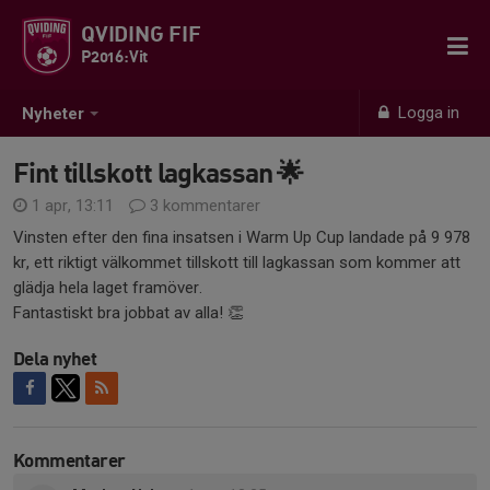
QVIDING FIF
P2016:Vit
Logga in
Nyheter
Fint tillskott lagkassan 🌟
1 apr, 13:11
3 kommentarer
Vinsten efter den fina insatsen i Warm Up Cup landade på 9 978
kr, ett riktigt välkommet tillskott till lagkassan som kommer att
glädja hela laget framöver.
Fantastiskt bra jobbat av alla! 👏
Dela nyhet
Kommentarer