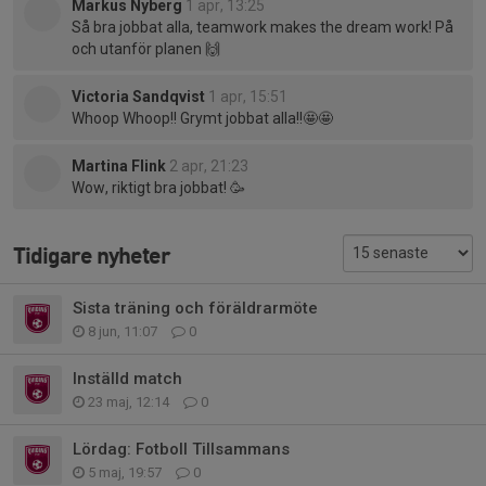
Markus Nyberg
1 apr, 13:25
Så bra jobbat alla, teamwork makes the dream work! På
och utanför planen 🙌
Victoria Sandqvist
1 apr, 15:51
Whoop Whoop!! Grymt jobbat alla!!🤩🤩
Martina Flink
2 apr, 21:23
Wow, riktigt bra jobbat! 🥳
Tidigare nyheter
Sista träning och föräldrarmöte
8 jun, 11:07
0
Inställd match
23 maj, 12:14
0
Lördag: Fotboll Tillsammans
5 maj, 19:57
0