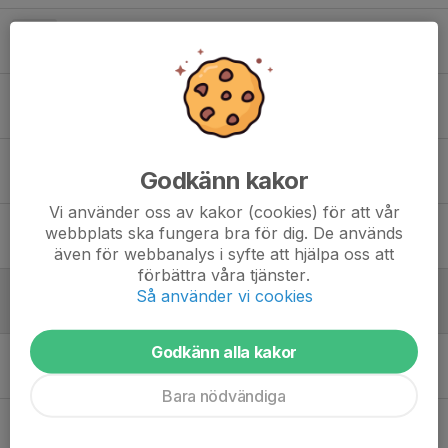
Obs! Byte av plan igen i Lerum
2 maj, 12:22
0
Helgens matcher mot Lerum
1 maj, 10:17
0
Obs! Onsdagens träning flyttad till apslätten
Godkänn kakor
21 apr, 15:41
0
Vi använder oss av kakor (cookies) för att vår
Information inför seriestart
webbplats ska fungera bra för dig. De används
13 apr, 13:42
2
även för webbanalys i syfte att hjälpa oss att
förbättra våra tjänster.
Fint tillskott lagkassan 🌟
Så använder vi cookies
1 apr, 13:11
3
Godkänn alla kakor
Ingen träning onsdag 1/4
31 mar, 10:14
0
Bara nödvändiga
TACK!
29 mar, 20:11
3