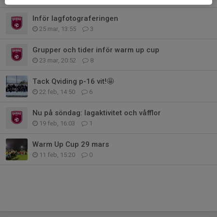
Inför lagfotograferingen
25 mar, 13:55
3
Grupper och tider inför warm up cup
23 mar, 20:52
8
Tack Qviding p-16 vit!🤩
22 feb, 14:50
6
Nu på söndag: lagaktivitet och våfflor
19 feb, 16:03
1
Warm Up Cup 29 mars
11 feb, 15:20
0