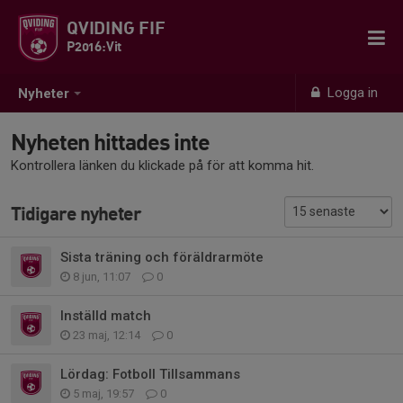
QVIDING FIF
P2016:Vit
Logga in
Nyheter
Nyheten hittades inte
Kontrollera länken du klickade på för att komma hit.
Tidigare nyheter
Sista träning och föräldrarmöte
8 jun, 11:07
0
Inställd match
23 maj, 12:14
0
Lördag: Fotboll Tillsammans
5 maj, 19:57
0