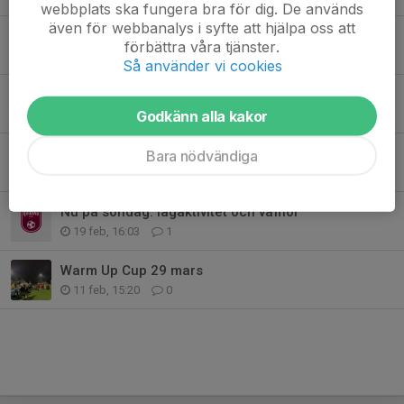
webbplats ska fungera bra för dig. De används
även för webbanalys i syfte att hjälpa oss att
Inför lagfotograferingen
förbättra våra tjänster.
25 mar, 13:55
3
Så använder vi cookies
Grupper och tider inför warm up cup
23 mar, 20:52
8
Godkänn alla kakor
Tack Qviding p-16 vit!🤩
Bara nödvändiga
22 feb, 14:50
6
Nu på söndag: lagaktivitet och våfflor
19 feb, 16:03
1
Warm Up Cup 29 mars
11 feb, 15:20
0