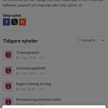
kallelsen (oavsett om man kan eller inte) så kör vi!
Dela nyhet
Tidigare nyheter
Träningsstart
7 aug, 10:02
0
Sommaruppehåll
17 jun, 08:26
0
Ingen träning lördag
3 jun, 20:30
0
Bemanningsschema Café
1 jun, 20:20
0