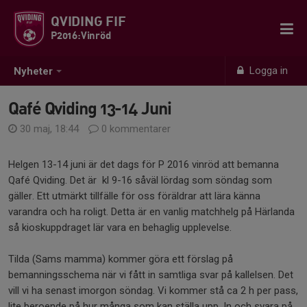
QVIDING FIF
P2016:Vinröd
Logga in
Nyheter
Qafé Qviding 13-14 Juni
30 maj, 18:44
0 kommentarer
Helgen 13-14 juni är det dags för P 2016 vinröd att bemanna
Qafé Qviding. Det är kl 9-16 såväl lördag som söndag som
gäller. Ett utmärkt tillfälle för oss föräldrar att lära känna
varandra och ha roligt. Detta är en vanlig matchhelg på Härlanda
så kioskuppdraget lär vara en behaglig upplevelse.
Tilda (Sams mamma) kommer göra ett förslag på
bemanningsschema när vi fått in samtliga svar på kallelsen. Det
vill vi ha senast imorgon söndag. Vi kommer stå ca 2 h per pass,
lite beroende på hur många som kan ställa upp. In och svara på