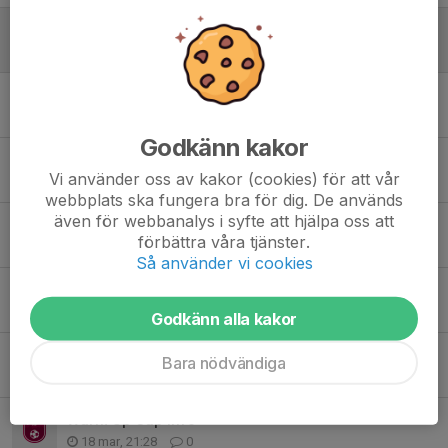
Qafé Qviding 13-14 Juni
30 maj, 18:44
0
Ny träningstid lördagar.
22 maj, 17:02
0
Godkänn kakor
Seriespel
Vi använder oss av kakor (cookies) för att vår
20 apr, 19:37
0
webbplats ska fungera bra för dig. De används
även för webbanalys i syfte att hjälpa oss att
Samlingstider match Sävedalen
förbättra våra tjänster.
16 apr, 11:23
0
Så använder vi cookies
Nya träningstider/Seriestart
8 apr, 08:02
0
Godkänn alla kakor
Samlingsinfo
Bara nödvändiga
28 mar, 13:21
0
Warm Up Cup info
18 mar, 21:28
0