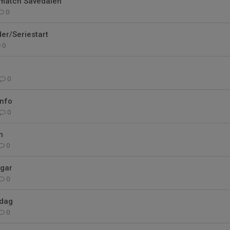
 match Sävedalen
0
der/Seriestart
0
0
nfo
0
n
0
ngar
0
idag
0