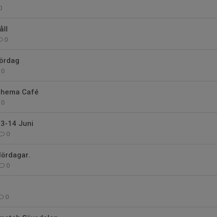
0
ll
0
lördag
0
chema Café
0
13-14 Juni
0
lördagar.
0
0