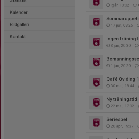
Statistik
Igår, 10:02
Kalender
Sommaruppehå
Bildgalleri
17 jun, 08:26
Kontakt
Ingen träning 
3 jun, 20:30
Bemanningss
1 jun, 20:20
Qafé Qviding 
30 maj, 18:44
Ny träningstid 
22 maj, 17:02
Seriespel
20 apr, 19:37