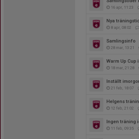
Samlingstider
16 apr, 11:23
Nya träningsti
8 apr, 08:02
Samlingsinfo
28 mar, 13:21
Warm Up Cup i
18 mar, 21:28
Inställt imorgo
21 feb, 18:07
Helgens träni
12 feb, 21:02
Ingen träning 
11 feb, 09:35