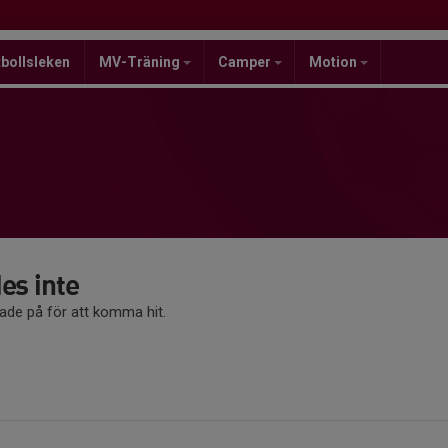
bollsleken
MV-Träning
Camper
Motion
es inte
kade på för att komma hit.