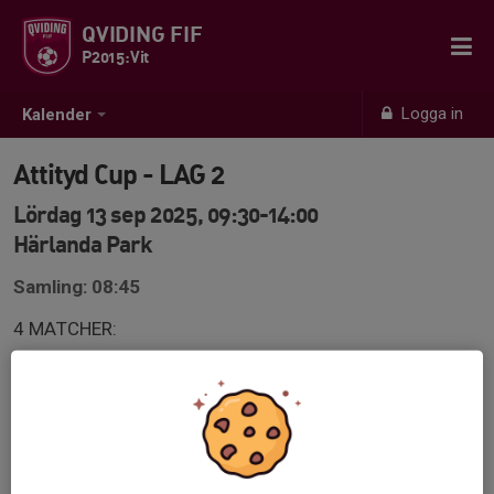
QVIDING FIF
P2015:Vit
Logga in
Kalender
Attityd Cup - LAG 2
Lördag 13 sep 2025, 09:30-14:00
Härlanda Park
Samling: 08:45
4 MATCHER:
09.30 Älvsborg FF 3- Qviding Vit 2
10.30 IF Väster svart- Qviding Vit 2
11.30 Qviding Vit 2- Trollhättan Bois
13.00 Qviding Vit 2- Sävedalen