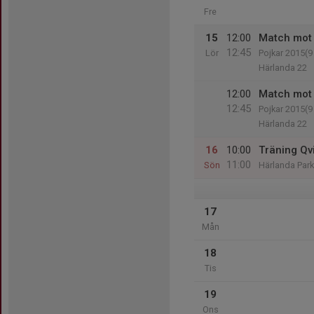
Fre
15
12:00
Match mot
12:45
Lör
Pojkar 2015(9
Härlanda 22
12:00
Match mot
12:45
Pojkar 2015(9
Härlanda 22
16
10:00
Träning Qv
11:00
Sön
Härlanda Park
17
Mån
18
Tis
19
Ons