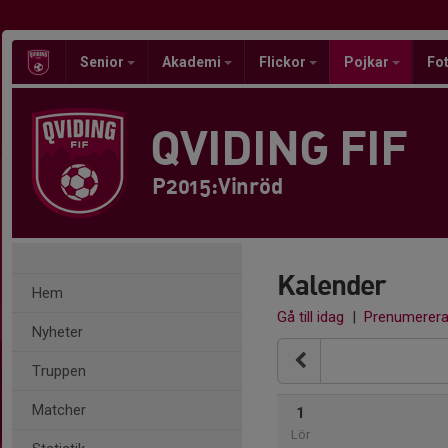
Senior
Akademi
Flickor
Pojkar
Fot
QVIDING FIF
P2015:Vinröd
Kalender
Hem
Gå till idag
|
Prenumerer
Nyheter
Truppen
Matcher
1
Lör