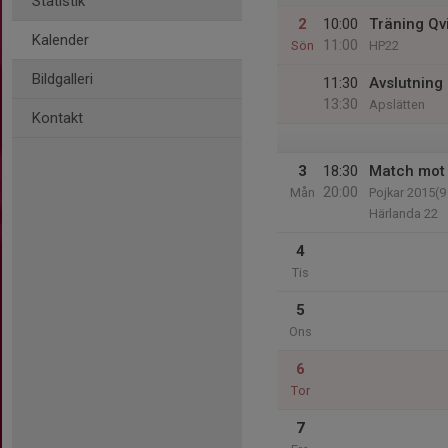
Statistik
2
10:00
Träning Qv
Kalender
11:00
Sön
HP22
Bildgalleri
11:30
Avslutning
13:30
Apslätten
Kontakt
3
18:30
Match mot
20:00
Mån
Pojkar 2015(9
Härlanda 22
4
Tis
5
Ons
6
Tor
7