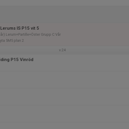
Lerums IS P15 vit 5
 år) Lerum+Partille+Öster Grupp C Vår
yta 5M5 plan 2
v.24
iding P15 Vinröd