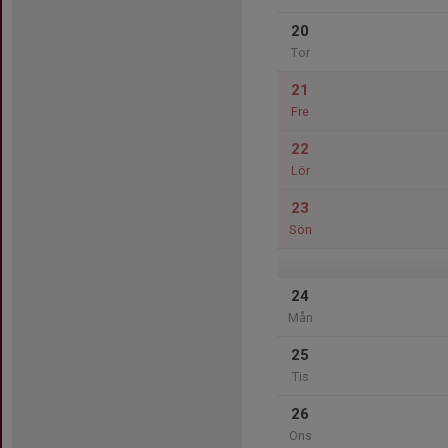
20
Tor
21
Fre
22
Lör
23
Sön
24
Mån
25
Tis
26
Ons