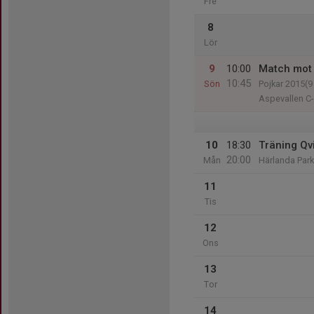
Fre
8
Lör
9
10:00
Match mot 
10:45
Sön
Pojkar 2015(9
Aspevallen C-
10
18:30
Träning Qv
20:00
Mån
Härlanda Park
11
Tis
12
Ons
13
Tor
14