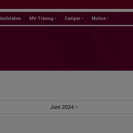
bollsleken
MV-Träning
Camper
Motion
a
Juni 2024