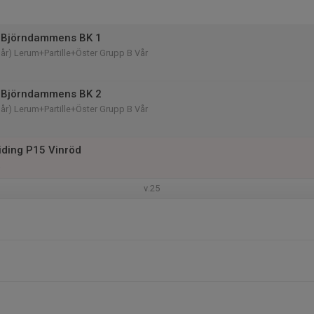
 Björndammens BK 1
 år) Lerum+Partille+Öster Grupp B Vår
 Björndammens BK 2
 år) Lerum+Partille+Öster Grupp B Vår
iding P15 Vinröd
v.25