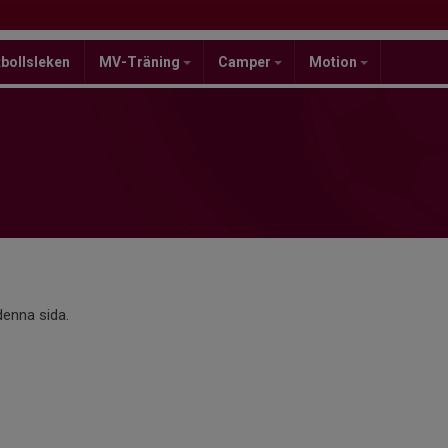
bollsleken
MV-Träning
Camper
Motion
 denna sida.