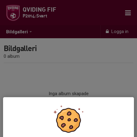
QVIDING FIF
P2014:Svart
Logga in
Bildgalleri
Bildgalleri
0 album
Inga album skapade