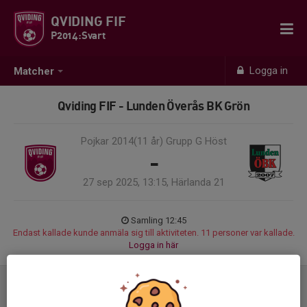
QVIDING FIF
P2014:Svart
Logga in
Matcher
Qviding FIF - Lunden Överås BK Grön
Pojkar 2014(11 år) Grupp G Höst
-
27 sep 2025, 13:15, Härlanda 21
Samling 12:45
Endast kallade kunde anmäla sig till aktiviteten. 11 personer var kallade.
Logga in här
Referat