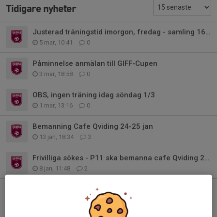
Tidigare nyheter
Justerad träningstid imorgon, fredag - samling 16:45
5 mar, 10:41
0
Påminnelse anmälan till GIFF-Cupen
3 mar, 18:58
0
OBS, ingen träning idag söndag 1/3
1 mar, 13:16
0
Bemanning Cafe Qviding 24-25 jan
13 jan, 18:34
3
Frivilliga sökes - P11 ska bemanna cafe Qviding 24-25 jan
8 jan, 11:48
2
Påminnelse - swisha för bingolotter!
29 dec 2025
0