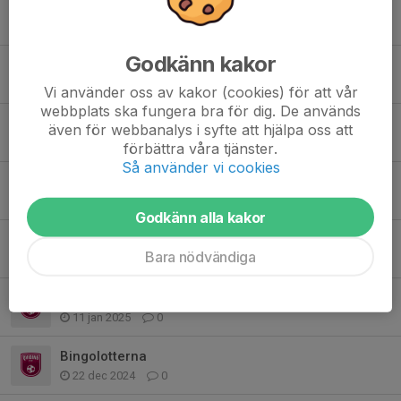
Säsongsavslutning - bakning behövs!
30 nov 2025
16
Godkänn kakor
Fysträning idag - fredag
21 nov 2025
0
Vi använder oss av kakor (cookies) för att vår
webbplats ska fungera bra för dig. De används
Dags för Binglotter!
även för webbanalys i syfte att hjälpa oss att
7 nov 2025
0
förbättra våra tjänster.
Så använder vi cookies
Info Matcharrangemang
15 aug 2025
1
Godkänn alla kakor
Bingolotterna
Bara nödvändiga
11 jan 2025
0
Bingolotterna
11 jan 2025
0
Bingolotterna
22 dec 2024
0