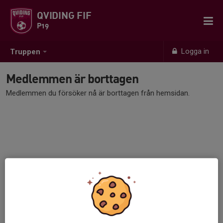
QVIDING FIF
P19
Logga in
Truppen
Medlemmen är borttagen
Medlemmen du försöker nå är borttagen från hemsidan.