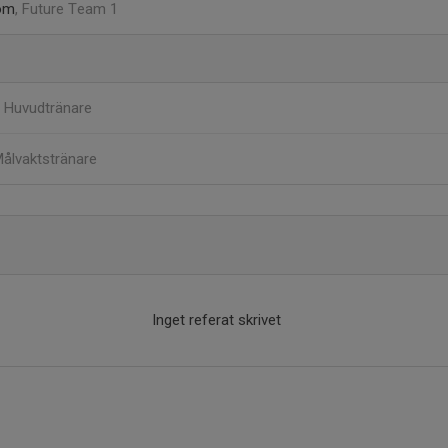
röm
, Future Team 1
r
Huvudtränare
ålvaktstränare
Inget referat skrivet