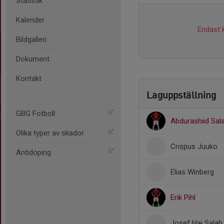
Statistik
Kalender
Endast k
Bildgalleri
Dokument
Kontakt
Laguppställning
GBG Fotboll
Abdurashiid Sal
Olika typer av skador
Crispus Juuko
Antidoping
Elias Winberg
Erik Pihl
Josef Haj Salah