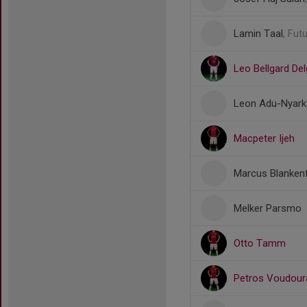
Lamin Taal
, Fut
Leo Bellgard De
Leon Adu-Nyar
Macpeter Ijeh
Marcus Blankenfj
Melker Parsmo
Otto Tamm
Petros Voudour