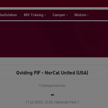
bollsleken
MV-Träning
Camper
Motion
Qviding FIF - NorCal United (USA)
Träningsmatcher
-
11 jul 2025, 12:30, Härlanda Park 1