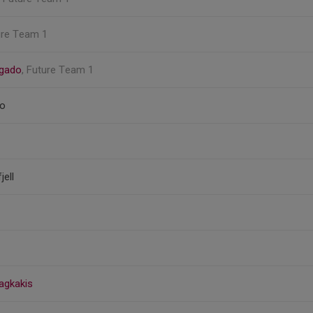
ure Team 1
lgado
, Future Team 1
ko
ell
agkakis