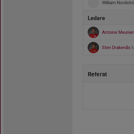
William Nordst
Ledare
Antoine Meunie
Sten Drakenås
M
Referat