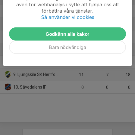
även för webbanalys i syfte att hjälpa oss att
förbättra våra tjänster.
4. Qviding FIF
9
-5
13
Så använder vi cookies
5. IK Kongahälla
9
-8
10
Godkänn alla kakor
6. Hovås Billdal IF
10
-15
7
Bara nödvändiga
7. Assyriska BK
0
0
0
8. IK Zenith
0
0
0
9. Ljungskile SK Herrfotboll
11
-7
18
10. Sävedalens IF
0
0
0