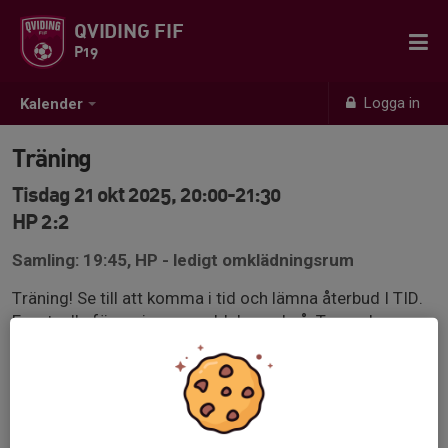
QVIDING FIF
P19
Logga in
Kalender
Träning
Tisdag 21 okt 2025, 20:00-21:30
HP 2:2
Samling: 19:45, HP - ledigt omklädningsrum
Träning! Se till att komma i tid och lämna återbud I TID.
Eventuella förseningar meddelas också. Ta med er
något att äta efter träningen, macka? Frukt?
Qvidingskläder på. OBS glöm ej egen vattenflaska och
benskydd.