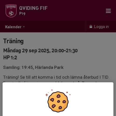
QVIDING FIF
P19
Logga in
Kalender
Träning
Måndag 29 sep 2025, 20:00-21:30
HP 1:2
Samling: 19:45, Härlanda Park
Träning! Se till att komma i tid och lämna återbud I TID.
Eventuella förseningar meddelas också. Ta med er
något att äta efter träningen, macka? Frukt?
Qvidingskläder på. OBS glöm ej egen vattenflaska och
benskydd.