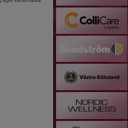
j egen vattenflaska