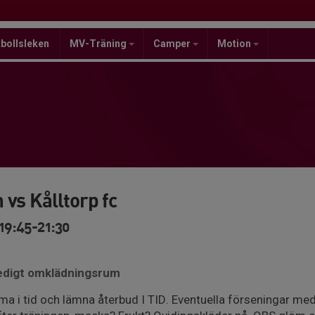
bollsleken
MV-Träning
Camper
Motion
vs Kålltorp fc
 19:45-21:30
ledigt omklädningsrum
omma i tid och lämna återbud I TID. Eventuella förseningar me