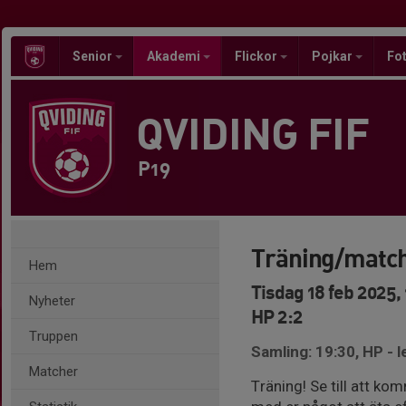
Senior
Akademi
Flickor
Pojkar
Fot
QVIDING FIF
P19
Träning/match 
Hem
Tisdag 18 feb 2025,
Nyheter
HP 2:2
Truppen
Samling: 19:30, HP - 
Matcher
Träning! Se till att k