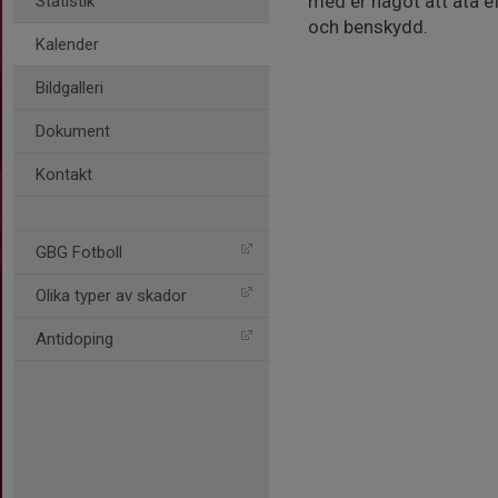
med er något att äta e
Statistik
och benskydd.
Kalender
Bildgalleri
Dokument
Kontakt
GBG Fotboll
Olika typer av skador
Antidoping