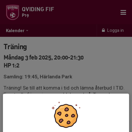
QVIDING FIF
P19
Logga in
Kalender
Träning
Måndag 3 feb 2025, 20:00-21:30
HP 1:2
Samling: 19:45, Härlanda Park
Träning! Se till att komma i tid och lämna återbud I TID.
Eventuella förseningar meddelas också. Ta med er
något att äta efter träningen, macka? Frukt?
Qvidingskläder på. OBS glöm ej egen vattenflaska och
benskydd.