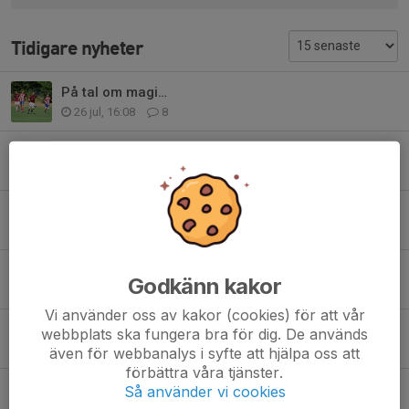
Tidigare nyheter
På tal om magi…
26 jul, 16:08
8
Provträningsvecka för Qviding P17 Akademi & Future Team
4 jun, 15:00
0
Varmt välkomna på uppstartsmöte!
14 jan, 09:23
0
Nytt datum för uppstartsmöte och info om vecka 3
Godkänn kakor
11 jan, 16:22
0
Vi använder oss av kakor (cookies) för att vår
Uppstartsmöte 2026
webbplats ska fungera bra för dig. De används
8 jan, 11:55
0
även för webbanalys i syfte att hjälpa oss att
förbättra våra tjänster.
Information om uppehåll & träningsstart
Så använder vi cookies
18 okt 2025
0