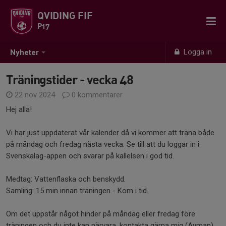
QVIDING FIF
P17
Logga in
Nyheter
Träningstider - vecka 48
22 nov 2024
0 kommentarer
Hej alla!
Vi har just uppdaterat vår kalender då vi kommer att träna både
på måndag och fredag nästa vecka. Se till att du loggar in i
Svenskalag-appen och svarar på kallelsen i god tid.
Medtag: Vattenflaska och benskydd.
Samling: 15 min innan träningen - Kom i tid.
Om det uppstår något hinder på måndag eller fredag före
träningen och du inte kan närvara, kontakta gärna mig (Ayman)