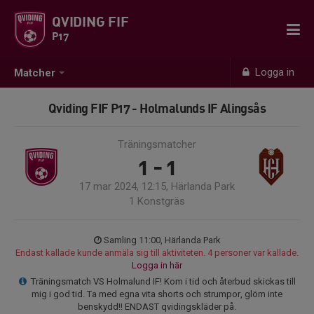
QVIDING FIF
P17
Logga in
Matcher
Qviding FIF P17 - Holmalunds IF Alingsås
Träningsmatcher
1 - 1
17 mar 2024, 12:15, Härlanda Park
1 Konstgräs
Samling 11:00, Härlanda Park
Endast kallade kunde anmäla sig till aktiviteten. 4 personer var kallade.
Logga in här
Träningsmatch VS Holmalund IF! Kom i tid och återbud skickas till
mig i god tid. Ta med egna vita shorts och strumpor, glöm inte
benskydd!! ENDAST qvidingskläder på.