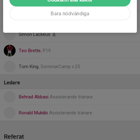
Petros Voudouragkakis
, P19
Bara nödvändiga
Pontus Pettersson
, Sommarfotbollsskola
Simon Lackéus
Teo Brette
, P19
Tom King
, SommarCamp v.25
Ledare
Behrad Abbasi
Assisterande tränare
Ronald Mukiibi
Assisterande tränare
Referat