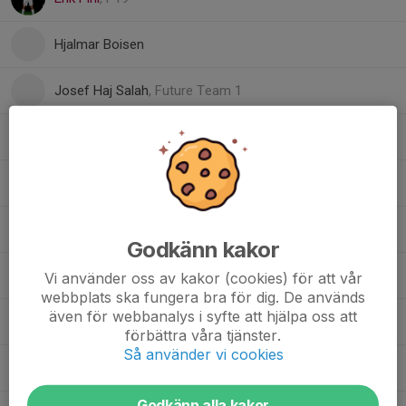
Hjalmar Boisen
Josef Haj Salah
, Future Team 1
Kevin Forsberg
, P06 (Födda 2006)
Lamin Taal
, P19
Leon Adu-Nyarko
, Herr
Godkänn kakor
Macpeter Ijeh
, P19
Vi använder oss av kakor (cookies) för att vår
webbplats ska fungera bra för dig. De används
även för webbanalys i syfte att hjälpa oss att
Noah Rendahl
, Herrjunior (Födda 2005-2007)
förbättra våra tjänster.
Så använder vi cookies
Oliwer Jansson
Godkänn alla kakor