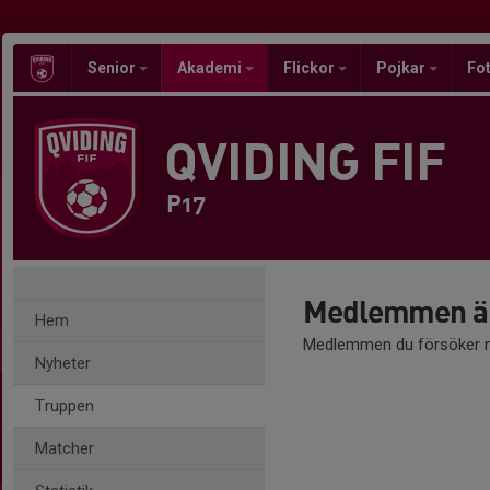
Senior
Akademi
Flickor
Pojkar
Fot
QVIDING FIF
P17
Medlemmen är
Hem
Medlemmen du försöker nå
Nyheter
Truppen
Matcher