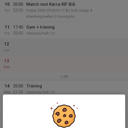
10
20:00
Match mot Kärra KIF Blå
22:00
Tor
Pojkar 2009-2010(16-17 år) Svår Grupp A
Klarebergsvallen 2 Konstgräs
11
17:45
Gym + träning
20:00
Fre
Härlanda Park 1:2
12
Lör
13
Sön
v.38
14
20:00
Träning
21:30
Mån
Härlanda Park 1:2
15
20:00
Träning
21:30
Tis
Härlanda Park 1:2
16
17:00
Träning + gym
19:15
Ons
Härlanda Park 2:2