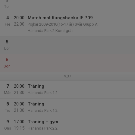
3
Tor
4
20:00
Match mot Kungsbacka IF P09
22:00
Fre
Pojkar 2009-2010(16-17 år) Svår Grupp A
Härlanda Park 2 Konstgräs
5
Lör
6
Sön
v.37
7
20:00
Träning
21:30
Mån
Härlanda Park 1:2
8
20:00
Träning
21:30
Tis
Härlanda Park 1:2
9
17:00
Träning + gym
19:15
Ons
Härlanda Park 2:2