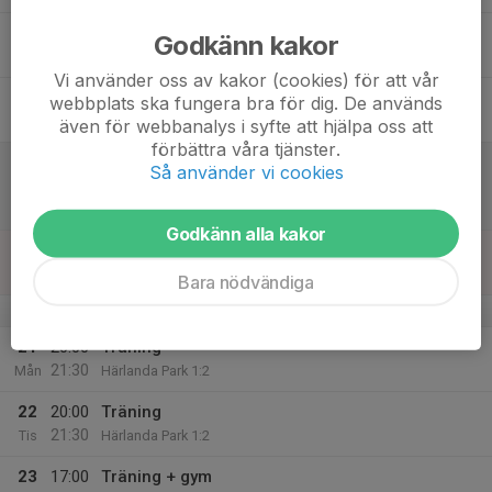
17
Godkänn kakor
Tor
Vi använder oss av kakor (cookies) för att vår
18
17:45
Gym + träning
webbplats ska fungera bra för dig. De används
20:00
Fre
Härlanda Park 1:2
även för webbanalys i syfte att hjälpa oss att
förbättra våra tjänster.
19
12:00
Match mot Landvetter IS
Så använder vi cookies
14:00
Lör
Pojkar 2009-2010(16-17 år) Svår Grupp A
Kviberg 9 KG
Godkänn alla kakor
20
Sön
Bara nödvändiga
v.39
21
20:00
Träning
21:30
Mån
Härlanda Park 1:2
22
20:00
Träning
21:30
Tis
Härlanda Park 1:2
23
17:00
Träning + gym