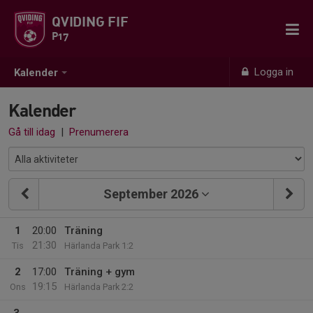
QVIDING FIF
P17
Logga in
Kalender
Kalender
Gå till idag
|
Prenumerera
September 2026
1
20:00
Träning
21:30
Tis
Härlanda Park 1:2
2
17:00
Träning + gym
19:15
Ons
Härlanda Park 2:2