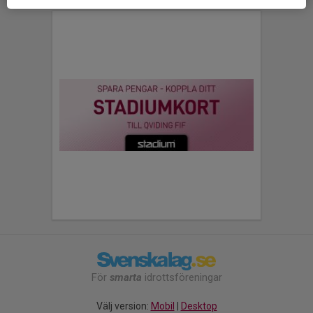
För
smarta
idrottsföreningar
Välj version:
Mobil
|
Desktop