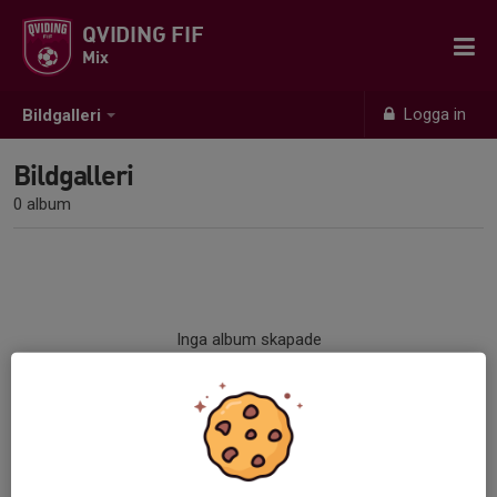
QVIDING FIF
Mix
Logga in
Bildgalleri
Bildgalleri
0 album
Inga album skapade