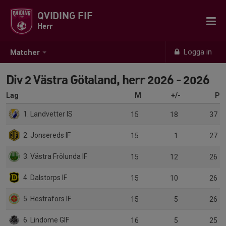
QVIDING FIF
Herr
Logga in
Matcher
Div 2 Västra Götaland, herr 2026 - 2026
Lag
M
+/-
P
1. Landvetter IS
15
18
37
2. Jonsereds IF
15
1
27
3. Västra Frölunda IF
15
12
26
4. Dalstorps IF
15
10
26
5. Hestrafors IF
15
5
26
6. Lindome GIF
16
5
25