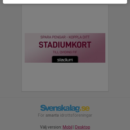
För
smarta
idrottsföreningar
Välj version:
Mobil
|
Desktop