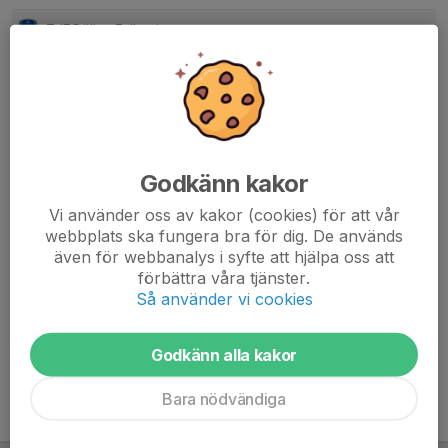
7. IF Böljan Falkenberg
15
2
23
8. Qviding FIF
16
2
22
9. Torslanda IK
15
-1
19
10. Onsala BK
15
-3
18
Godkänn kakor
11. Åstorps FF
16
-12
14
Vi använder oss av kakor (cookies) för att vår
webbplats ska fungera bra för dig. De används
12. IK Kongahälla
15
-13
12
även för webbanalys i syfte att hjälpa oss att
förbättra våra tjänster.
13. Galtabäcks BK
16
-6
10
Så använder vi cookies
14. BK Astrio
15
-20
6
Godkänn alla kakor
Bara nödvändiga