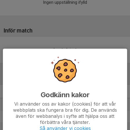
Ingen uppställning ifylld
Inför match
Inget skrivet
Tabell
Godkänn kakor
Reserv Elit Göteborg
M
+/-
P
Vi använder oss av kakor (cookies) för att vår
1. Västra Frölunda IF
4
9
12
webbplats ska fungera bra för dig. De används
även för webbanalys i syfte att hjälpa oss att
2. IK Kongahälla
4
-4
4
förbättra våra tjänster.
Så använder vi cookies
3. Jonsereds IF
4
-12
0