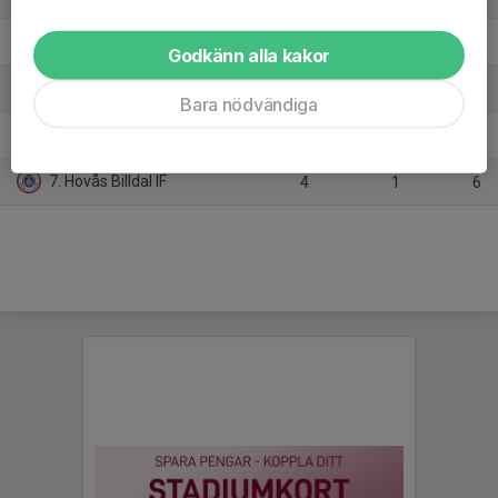
4. Näsets SK
4
-13
3
Godkänn alla kakor
5. Qviding FIF
4
11
7
Bara nödvändiga
6. Västkurd BK
4
8
9
7. Hovås Billdal IF
4
1
6